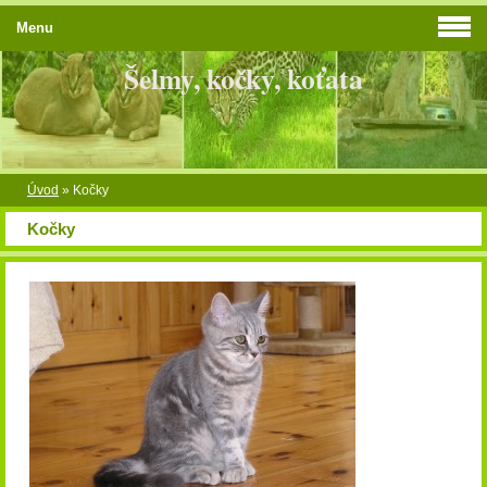
Menu
Šelmy, kočky, koťata
Úvod
»
Kočky
Kočky