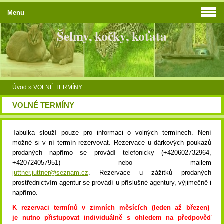
Menu
Šelmy, kočky, koťata
Úvod
»
VOLNÉ TERMÍNY
VOLNÉ TERMÍNY
Tabulka slouží pouze pro informaci o volných termínech. Není
možné si v ní termín rezervovat. Rezervace u dárkových poukazů
prodaných napřímo se provádí telefonicky (+420602732964,
+420724057951) nebo mailem
juttner.juttner@seznam.cz
. Rezervace u zážitků prodaných
prostřednictvím agentur se provádí u příslušné agentury, výjimečně i
napřímo.
K rezervaci termínů v zimních měsících (leden až březen)
je nutno přistupovat individuálně s ohledem na předpověď