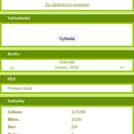
Ze zážitkových programů
Vyhledávání
Archiv
Kalendář
<<
červen / 2026
>>
RSS
Přehled zdrojů
Statistiky
Celkem:
1176398
Měsíc:
10200
Den:
254