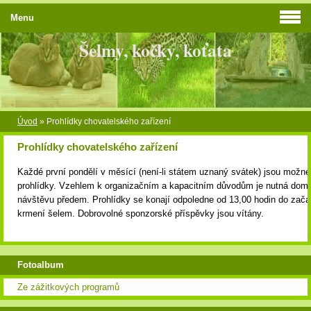
Menu
Šelmy, kočky, koťata
Úvod
»
Prohlídky chovatelského zařízení
Prohlídky chovatelského zařízení
Každé první pondělí v měsící (není-li státem uznaný svátek) jsou možné
prohlídky. Vzehlem k organizačním a kapacitním důvodům je nutná dom
návštěvu předem. Prohlídky se konají odpoledne od 13,00 hodin do začá
krmení šelem. Dobrovolné sponzorské příspěvky jsou vítány.
Fotoalbum
Ze zážitkových programů