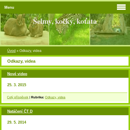
Menu
Šelmy, kočky, koťata
Úvod
»
Odkazy, videa
Odkazy, videa
Nové video
25. 3. 2015
Celý příspěvek
|
Rubrika:
Odkazy, videa
Natáčení ČT D
29. 5. 2014