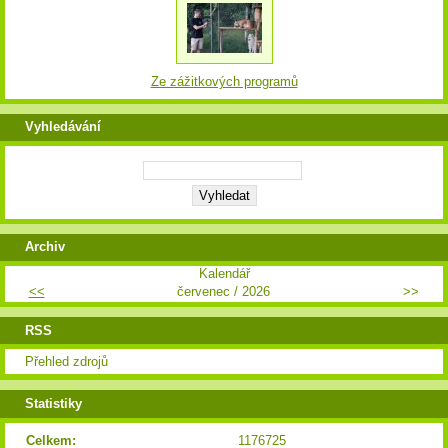
Ze zážitkových programů
Vyhledávání
Archiv
Kalendář
<<
červenec / 2026
>>
RSS
Přehled zdrojů
Statistiky
Celkem:
1176725