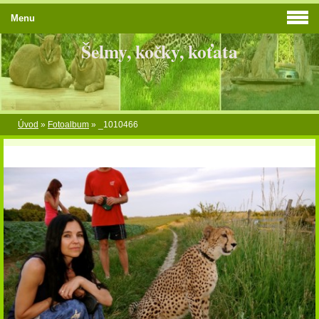
Menu
Šelmy, kočky, koťata
Úvod
»
Fotoalbum
»
_1010466