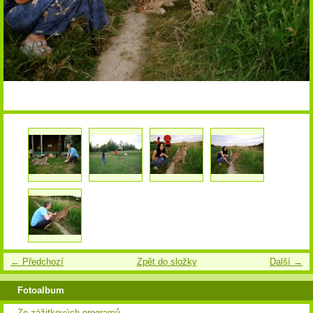
← Předchozí
Zpět do složky
Další →
Fotoalbum
Ze zážitkových programů