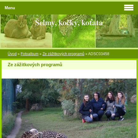
Menu
Šelmy, kočky, koťata
Úvod
»
Fotoalbum
»
Ze zážitkových programů
»
ADSC03458
Ze zážitkových programů