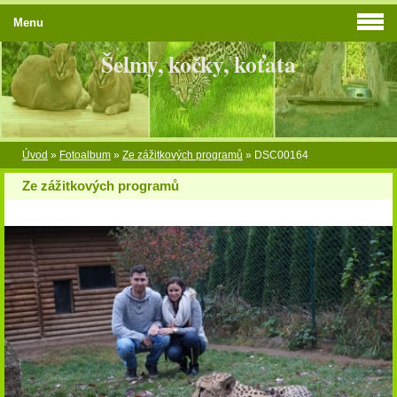
Menu
Šelmy, kočky, koťata
Úvod
»
Fotoalbum
»
Ze zážitkových programů
»
DSC00164
Ze zážitkových programů