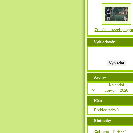
Ze zážitkových progr
Vyhledávání
Archiv
Kalendář
<<
červen / 2026
RSS
Přehled zdrojů
Statistiky
Celkem:
1176784