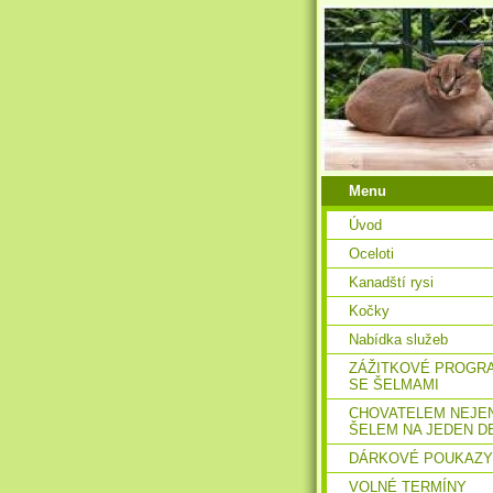
Menu
Úvod
Oceloti
Kanadští rysi
Kočky
Nabídka služeb
ZÁŽITKOVÉ PROGR
SE ŠELMAMI
CHOVATELEM NEJE
ŠELEM NA JEDEN D
DÁRKOVÉ POUKAZY
VOLNÉ TERMÍNY