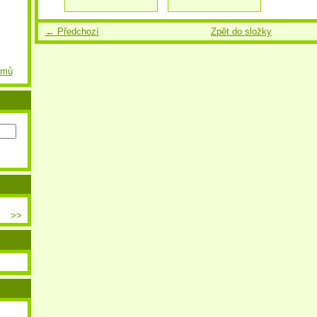
← Předchozí
Zpět do složky
amů
>>