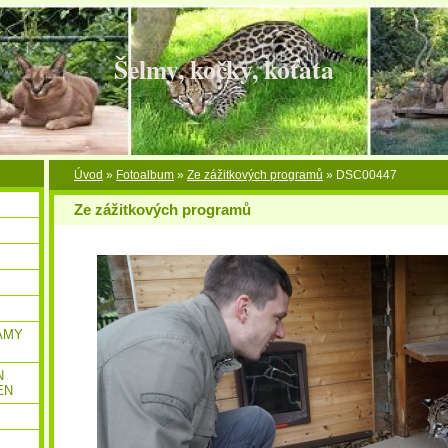
Šelmy, kočky, koťata
Úvod
»
Fotoalbum
»
Ze zážitkových programů
»
DSC00447
Ze zážitkových programů
AMY
N
EN