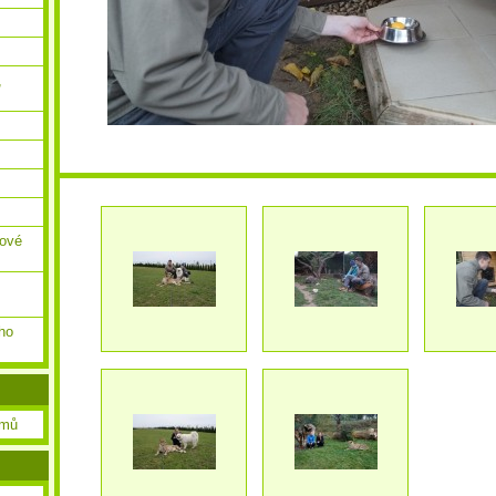
,
ňové
ho
amů