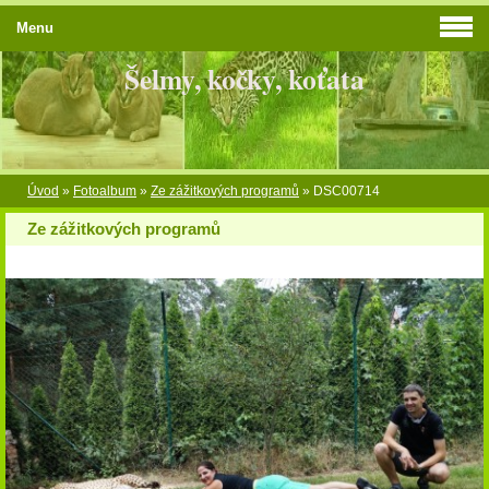
Menu
Šelmy, kočky, koťata
Úvod
»
Fotoalbum
»
Ze zážitkových programů
»
DSC00714
Ze zážitkových programů