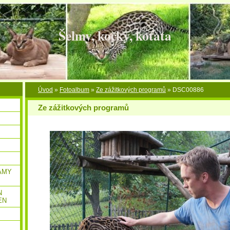
Šelmy, kočky, koťata
Úvod
»
Fotoalbum
»
Ze zážitkových programů
»
DSC00886
Ze zážitkových programů
AMY
N
EN