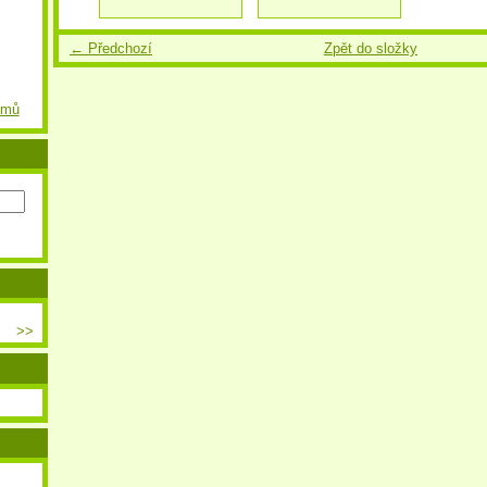
← Předchozí
Zpět do složky
amů
>>