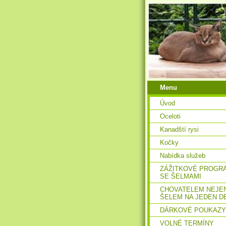
Menu
Úvod
Oceloti
Kanadští rysi
Kočky
Nabídka služeb
ZÁŽITKOVÉ PROGR
SE ŠELMAMI
CHOVATELEM NEJE
ŠELEM NA JEDEN D
DÁRKOVÉ POUKAZY
VOLNÉ TERMÍNY