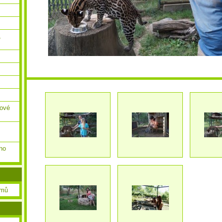
,
ňové
ho
amů