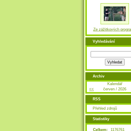
Ze zážitkových progr
Vyhledávání
Archiv
Kalendář
<<
červen / 2026
RSS
Přehled zdrojů
Statistiky
Celkem:
1176761