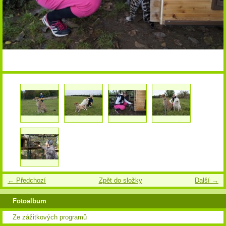
← Předchozí
Zpět do složky
Další →
Fotoalbum
Ze zážitkových programů