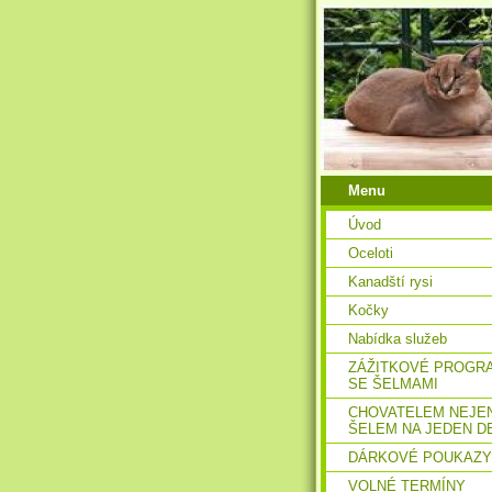
Menu
Úvod
Oceloti
Kanadští rysi
Kočky
Nabídka služeb
ZÁŽITKOVÉ PROGR
SE ŠELMAMI
CHOVATELEM NEJE
ŠELEM NA JEDEN D
DÁRKOVÉ POUKAZY
VOLNÉ TERMÍNY