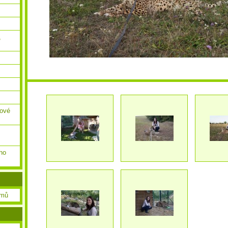
,
ňové
ho
amů