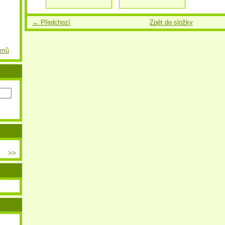
← Předchozí
Zpět do složky
amů
>>