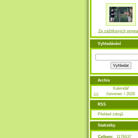
Ze zážitkových progr
Vyhledávání
Archiv
Kalendář
<<
červenec / 2026
RSS
Přehled zdrojů
Statistiky
Celkem:
1176537