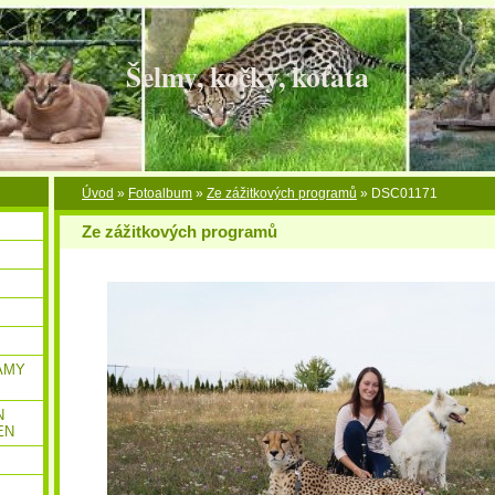
Šelmy, kočky, koťata
Úvod
»
Fotoalbum
»
Ze zážitkových programů
»
DSC01171
Ze zážitkových programů
AMY
N
EN