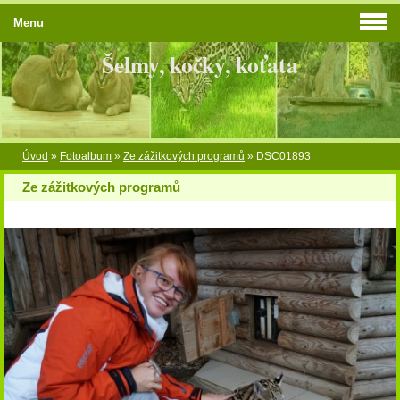
Menu
Šelmy, kočky, koťata
Úvod
»
Fotoalbum
»
Ze zážitkových programů
»
DSC01893
Ze zážitkových programů