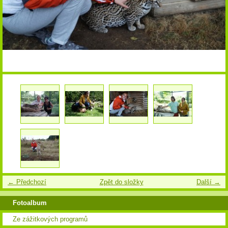
← Předchozí
Zpět do složky
Další →
Fotoalbum
Ze zážitkových programů