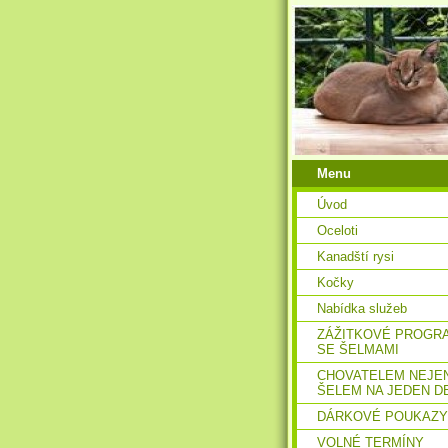
Menu
Úvod
Oceloti
Kanadští rysi
Kočky
Nabídka služeb
ZÁŽITKOVÉ PROGR
SE ŠELMAMI
CHOVATELEM NEJE
ŠELEM NA JEDEN D
DÁRKOVÉ POUKAZY
VOLNÉ TERMÍNY