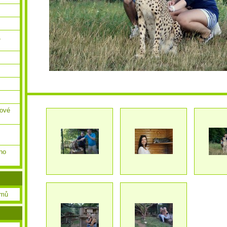
,
ňové
ho
amů