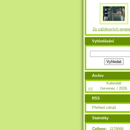
Ze zážitkových progr
Vyhledávání
Archiv
Kalendář
<<
červenec / 2026
RSS
Přehled zdrojů
Statistiky
Celkem:
1176666