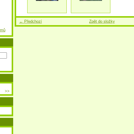
← Předchozí
Zpět do složky
amů
>>