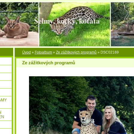
Šelmy, kočky, koťata
Úvod
»
Fotoalbum
»
Ze zážitkových programů
»
DSC02169
Ze zážitkových programů
AMY
N
EN