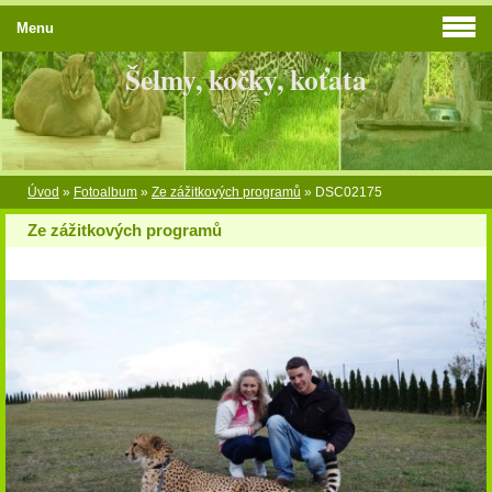
Menu
Šelmy, kočky, koťata
Úvod
»
Fotoalbum
»
Ze zážitkových programů
»
DSC02175
Ze zážitkových programů