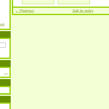
← Předchozí
Zpět do složky
amů
>>