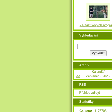
Ze zážitkových progr
Vyhledávání
Archiv
Kalendář
<<
červenec / 2026
RSS
Přehled zdrojů
Statistiky
Celkem:
1176703