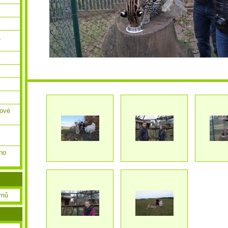
,
ňové
ho
amů