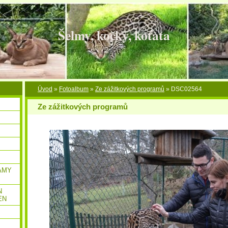
Šelmy, kočky, koťata
Úvod
»
Fotoalbum
»
Ze zážitkových programů
»
DSC02564
Ze zážitkových programů
AMY
N
EN