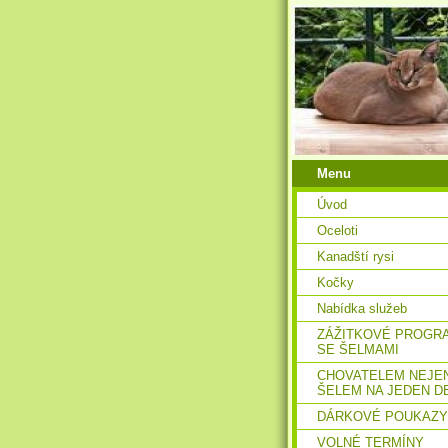
Menu
Úvod
Oceloti
Kanadští rysi
Kočky
Nabídka služeb
ZÁŽITKOVÉ PROGR
SE ŠELMAMI
CHOVATELEM NEJE
ŠELEM NA JEDEN D
DÁRKOVÉ POUKAZY
VOLNÉ TERMÍNY