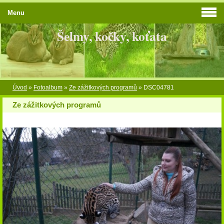
Menu
Šelmy, kočky, koťata
Úvod
»
Fotoalbum
»
Ze zážitkových programů
»
DSC04781
Ze zážitkových programů