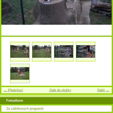
← Předchozí
Zpět do složky
Další →
Fotoalbum
Ze zážitkových programů