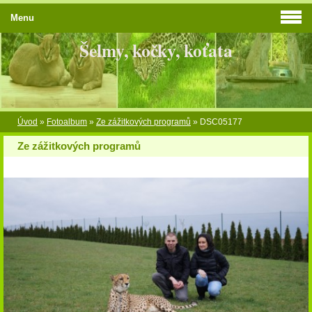
Menu
Šelmy, kočky, koťata
Úvod
»
Fotoalbum
»
Ze zážitkových programů
»
DSC05177
Ze zážitkových programů