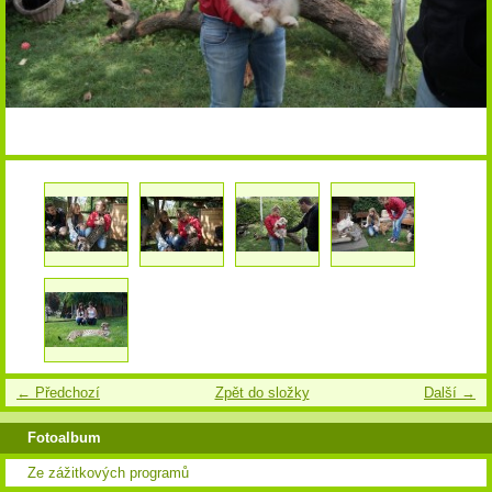
← Předchozí
Zpět do složky
Další →
Fotoalbum
Ze zážitkových programů