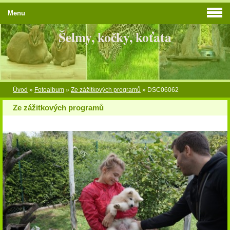
Menu
Šelmy, kočky, koťata
Úvod
»
Fotoalbum
»
Ze zážitkových programů
»
DSC06062
Ze zážitkových programů