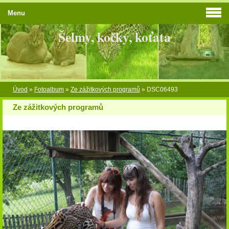
Menu
Šelmy, kočky, koťata
Úvod
»
Fotoalbum
»
Ze zážitkových programů
»
DSC06493
Ze zážitkových programů