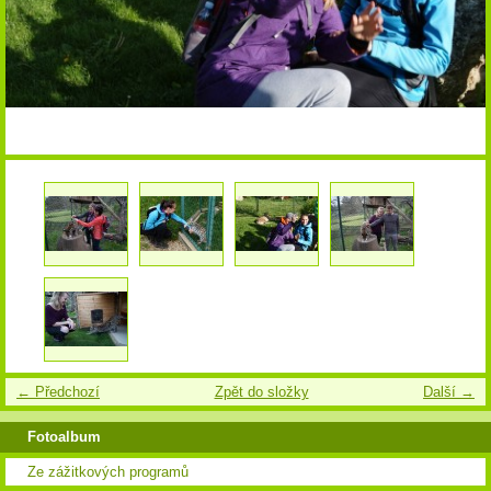
← Předchozí
Zpět do složky
Další →
Fotoalbum
Ze zážitkových programů