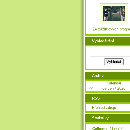
Ze zážitkových progr
Vyhledávání
Archiv
Kalendář
<<
červen / 2026
RSS
Přehled zdrojů
Statistiky
Celkem:
1176792