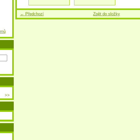
← Předchozí
Zpět do složky
amů
>>