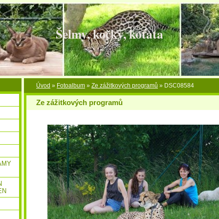
Šelmy, kočky, koťata
Úvod
»
Fotoalbum
»
Ze zážitkových programů
»
DSC08584
Ze zážitkových programů
AMY
N
EN