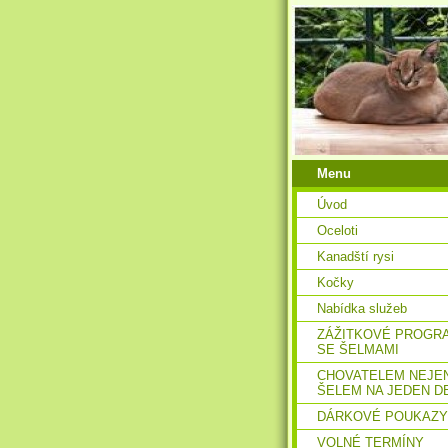
Menu
Úvod
Oceloti
Kanadští rysi
Kočky
Nabídka služeb
ZÁŽITKOVÉ PROGR
SE ŠELMAMI
CHOVATELEM NEJE
ŠELEM NA JEDEN D
DÁRKOVÉ POUKAZY
VOLNÉ TERMÍNY