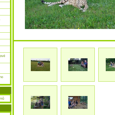
,
ňové
ho
amů