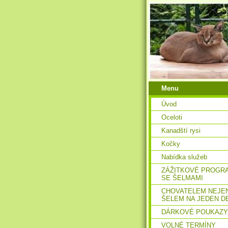
Menu
Úvod
Oceloti
Kanadští rysi
Kočky
Nabídka služeb
ZÁŽITKOVÉ PROGR
SE ŠELMAMI
CHOVATELEM NEJE
ŠELEM NA JEDEN D
DÁRKOVÉ POUKAZY
VOLNÉ TERMÍNY