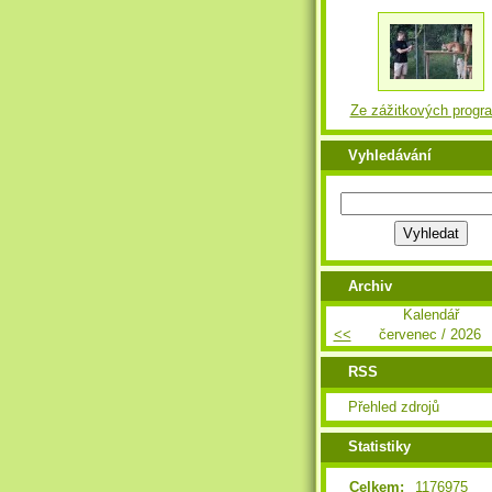
Ze zážitkových progr
Vyhledávání
Archiv
Kalendář
<<
červenec / 2026
RSS
Přehled zdrojů
Statistiky
Celkem:
1176975