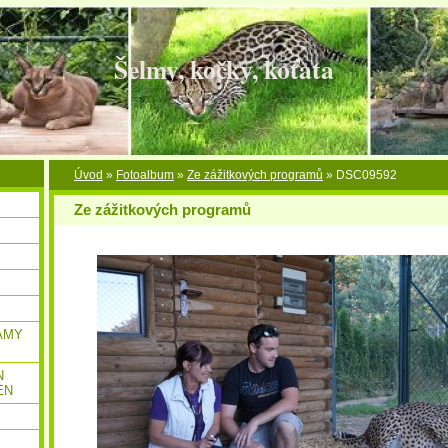
Šelmy, kočky, koťata
Úvod
»
Fotoalbum
»
Ze zážitkových programů
»
DSC09592
Ze zážitkových programů
AMY
N
EN