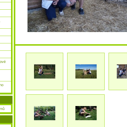
,
ňové
ho
amů