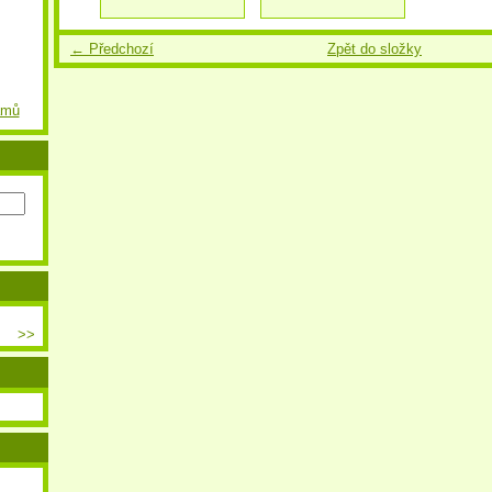
← Předchozí
Zpět do složky
amů
>>