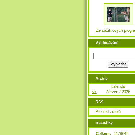
Ze zážitkových progr
Vyhledávání
Archiv
Kalendář
<<
červen / 2026
RSS
Přehled zdrojů
Statistiky
Celkem:
1176648