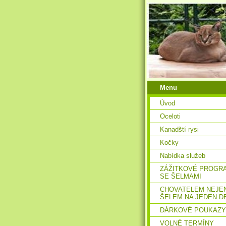
Menu
Úvod
Oceloti
Kanadští rysi
Kočky
Nabídka služeb
ZÁŽITKOVÉ PROGR
SE ŠELMAMI
CHOVATELEM NEJE
ŠELEM NA JEDEN D
DÁRKOVÉ POUKAZY
VOLNÉ TERMÍNY