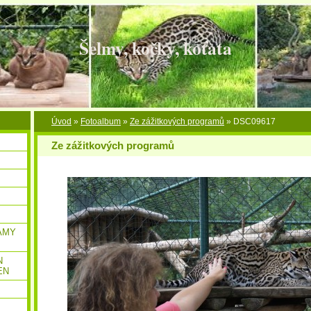
Šelmy, kočky, koťata
Úvod
»
Fotoalbum
»
Ze zážitkových programů
»
DSC09617
Ze zážitkových programů
AMY
N
EN