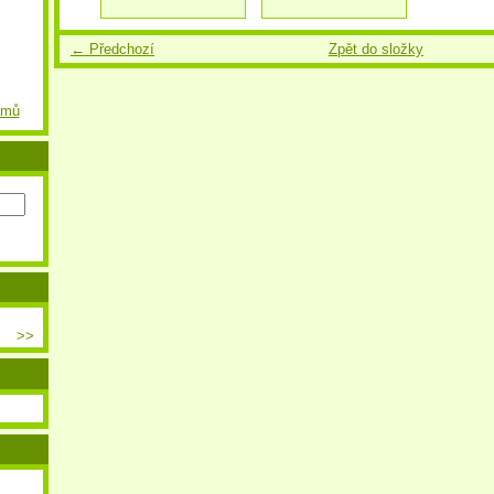
← Předchozí
Zpět do složky
amů
>>