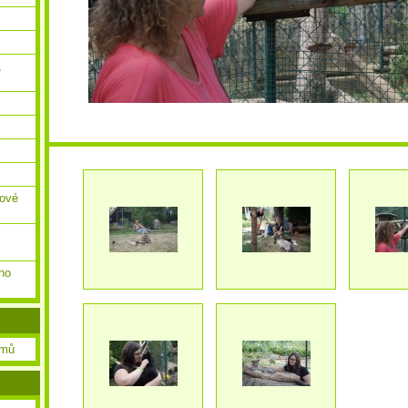
,
ňové
ho
amů