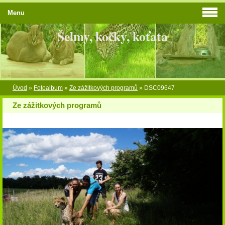
Menu
Šelmy, kočky, koťata
Úvod
»
Fotoalbum
»
Ze zážitkových programů
»
DSC09647
Ze zážitkových programů