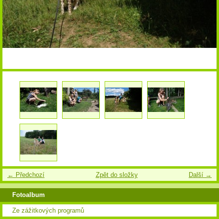
← Předchozí
Zpět do složky
Další →
Fotoalbum
Ze zážitkových programů