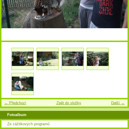
← Předchozí
Zpět do složky
Další →
Fotoalbum
Ze zážitkových programů