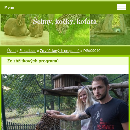
Menu
Šelmy, kočky, koťata
Úvod
»
Fotoalbum
»
Ze zážitkových programů
»
DSd09040
Ze zážitkových programů