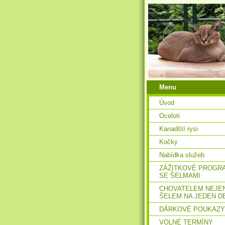
Menu
Úvod
Oceloti
Kanadští rysi
Kočky
Nabídka služeb
ZÁŽITKOVÉ PROGR
SE ŠELMAMI
CHOVATELEM NEJE
ŠELEM NA JEDEN D
DÁRKOVÉ POUKAZY
VOLNÉ TERMÍNY