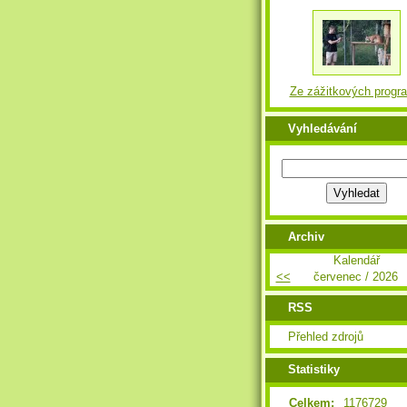
Ze zážitkových progr
Vyhledávání
Archiv
Kalendář
<<
červenec / 2026
RSS
Přehled zdrojů
Statistiky
Celkem:
1176729