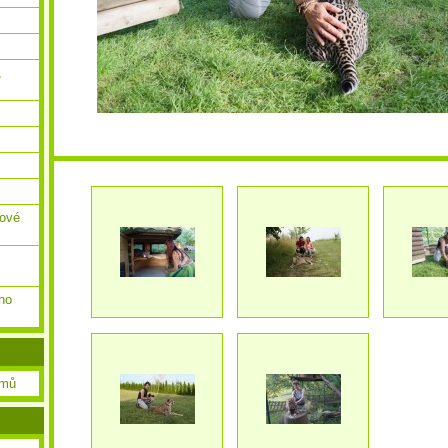
,
ňové
ho
amů