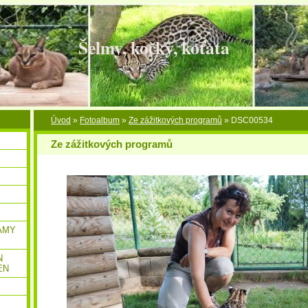
Šelmy, kočky, koťata
Úvod
»
Fotoalbum
»
Ze zážitkových programů
»
DSC00534
Ze zážitkových programů
AMY
N
EN