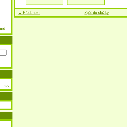
← Předchozí
Zpět do složky
amů
>>