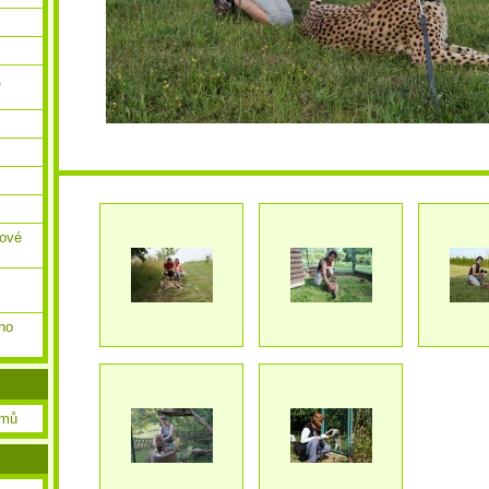
,
ňové
ho
amů