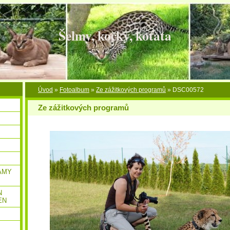
Šelmy, kočky, koťata
Úvod
»
Fotoalbum
»
Ze zážitkových programů
»
DSC00572
Ze zážitkových programů
AMY
N
EN