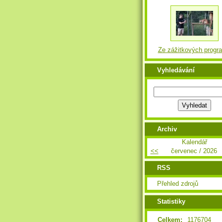
Ze zážitkových progr
Vyhledávání
Archiv
Kalendář
<<
červenec / 2026
RSS
Přehled zdrojů
Statistiky
Celkem:
1176704