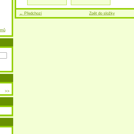
← Předchozí
Zpět do složky
amů
>>