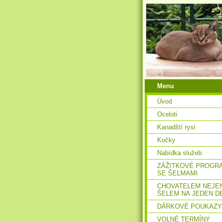
Menu
Úvod
Oceloti
Kanadští rysi
Kočky
Nabídka služeb
ZÁŽITKOVÉ PROGR
SE ŠELMAMI
CHOVATELEM NEJE
ŠELEM NA JEDEN D
DÁRKOVÉ POUKAZY
VOLNÉ TERMÍNY