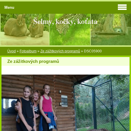
Menu
Šelmy, kočky, koťata
Úvod
»
Fotoalbum
»
Ze zážitkových programů
»
DSC05900
Ze zážitkových programů