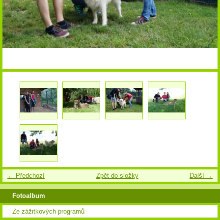
← Předchozí
Zpět do složky
Další →
Fotoalbum
Ze zážitkových programů